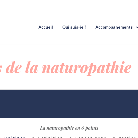
Accueil
Qui suis-je ?
Accompagnements
s de la naturopathie
La naturopathie en
6 points
2. Origines
3. Définition
4. Re​​​​​ndez-vous
5. Pratiqu