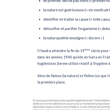
en premier lieu ne pas nuire (« primum n
la nature est guérisseuse (« vis medicatr
identifier et traiter la cause (« tolle cau
détoxifier et purifier l’organisme (« dei
la naturopathie enseigne (« docere »)
ème
Il faudra attendre la fin du 19
siècle pour 
dans les années 1940 qu’elle arrivera en Fra
hygiénistes (terme utilisé relatif à l’hygièn
Ainsi de
Natura
(la nature) et
Pathos
(ce que l
la première place.
En tant que praticienne naturopathe hygiéniste et par l'intermédiair
médical et ne me substitue en aucun cas à un traitement proposé par v
demandez toujours l'avis à votre médecin. Le site internet
lauracombe.
utilisant ce site, vous reconnaissez qu'il ne propose ni diagnostic ni 