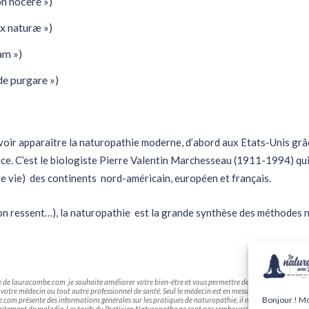
on nocere »)
ix naturæ »)
sam »)
nde purgare »)
voir apparaître la naturopathie moderne, d’abord aux Etats-Unis grâc
nce. C’est le biologiste Pierre Valentin Marchesseau (1911-1994) qu
e de vie) des continents nord-américain, européen et français.
’on ressent…), la naturopathie est la grande synthèse des méthodes na
e de lauracombe.com, je souhaite améliorer votre bien-être et vous permettre de retrouver un équili
otre médecin ou tout autre professionnel de santé. Seul le médecin est en mesure de poser un diagn
Bonjour ! Mon
com présente des informations générales sur les pratiques de naturopathie, il ne s'agit en aucun ca
traitement de maladie.
Les tarifs du Praticien Naturopathe ne sont pas remboursés par la sécurité so