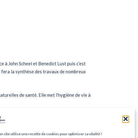
e à John Scheel et Benedict Lust puis c’est
i fera la synthèse des travaux de nombreux
turelles de santé. Elle met l’hygiène de vie à
bre et une bonne vitalité. J'interviens en complément du corps
ostic et de vous proposer les traitements appropriés. En cas de doute,
 site utilise une recette de cookies pour optimiser sa vitalité !
s de conseils personnalisés ou de consultations médicales. En
ciale ; Néanmoins n'hésitez pas à vous renseigner auprès de votre