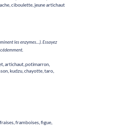
ache, ciboulette, jeune artichaut
 éliminent les enzymes…). Essayez
précédemment.
vet, artichaut, potimarron,
son, kudzu, chayotte, taro,
raises, framboises, figue,