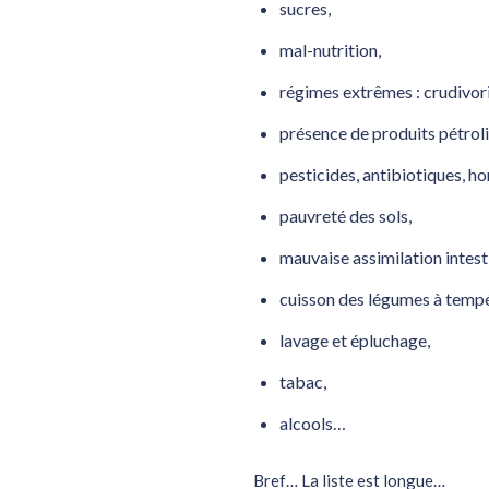
sucres,
mal-nutrition,
régimes extrêmes : crudivori
présence de produits pétrolie
pesticides, antibiotiques, h
pauvreté des sols,
mauvaise assimilation intest
cuisson des légumes à tempé
lavage et épluchage,
tabac,
alcools…
Bref… La liste est longue…