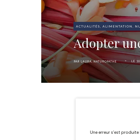
ACTUALITÉS
,
ALIMENTATION
,
NU
Adopter une
-
LE
16
PAR
LAURA, NATUROPATHE