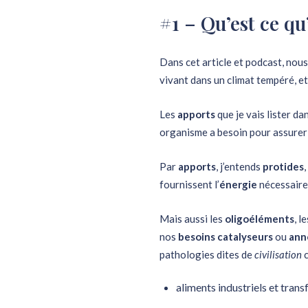
#1 – Qu’est ce qu
Dans cet article et podcast, nou
vivant dans un climat tempéré, e
Les
apports
que je vais lister da
organisme a besoin pour assurer 
Par
apports
, j’entends
protides
,
fournissent l’
énergie
nécessaire
Mais aussi les
oligoéléments
, l
nos
besoins catalyseurs
ou
ann
pathologies dites de
civilisation
c
aliments industriels et tran