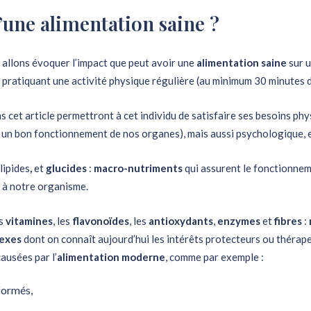
’une alimentation saine ?
s allons évoquer l’impact que peut avoir une
alimentation saine
sur u
t pratiquant une activité physique régulière (au minimum 30 minutes d
ns cet article permettront à cet individu de satisfaire ses besoins ph
un bon fonctionnement de nos organes), mais aussi psychologique, e
lipides
,
et
glucides
:
macro-nutriments
qui assurent le fonctionne
 à notre organisme.
es
vitamines
, les
flavonoïdes
, les
antioxydants
,
enzymes
et
fibres
:
exes
dont on connaît aujourd’hui les intérêts protecteurs ou thérape
ausées par l’
alimentation moderne
, comme par exemple :
sformés,