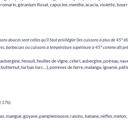
, romarin, géranium Rosat, capucine, menthe, acacia, violette, bourr
issons douces sont celles qu’il faut privilégier (les cuissons à plus de 45°
ritures, barbecues ou cuissons à température supérieure à 45° comme dit 
 aubergine, fenouil, feuilles de vigne, céleri, aubergine, poireau, na
 butternut, turban turc…), pommes de terre, malanga, igname, pâtis
t 17h).
s, mangue, goyave, pamplemousse, raisins, banane, nèfles, melon, f