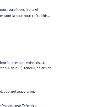
nous fournit des fruits et
res sont là pour nous rafraîchir…
hicorée, cresson, épinards…),
sco, Rapini…), fenouil, céleri (en
et, courgette, poivron,
e Provin, rose Trémière,