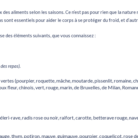
ix des aliments selon les saisons. Ce n’est pas pour rien que la nature 
s sont essentiels pour aider le corps à se protéger du froid, et d’aut
se des éléments suivants, que vous connaissez :
 des repas).
 vertes (pourpier, roquette, mâche, moutarde, pissenlit, romaine, c
ux fleur, chinois, vert, rouge, marin, de Bruxelles, de Milan, Romane
céleri-rave, radis rose ou noir, raifort, carotte, betterave rouge, nav
 sauge, thym, potiron, mauve, guimauve, pourpier, coquelicot, rose d